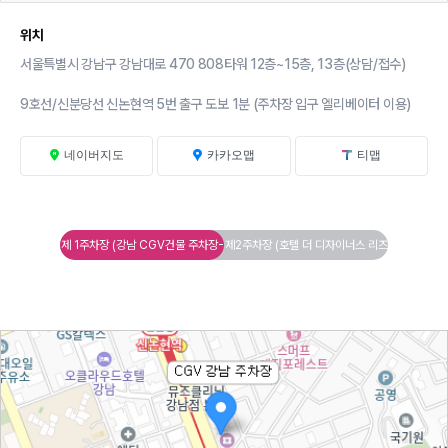
위치
서울특별시 강남구 강남대로 470 808타워 12층~15층, 13층(상담/접수)
9호선/신분당선 신논현역 5번 출구 도보 1분 (주차장 입구 엘리베이터 이용)
네이버지도
카카오맵
티맵
제 1주차장 (강남 CGV건물 주차장-
제2주차장 (호텔 더 디자이너스 리즈
자주식)
강남 프리미어 건물-기계식)