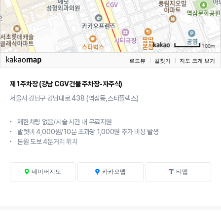
로드뷰
길찾기
지도 크게 보기
제 1주차장 (강남 CGV건물 주차장-자주식)
서울시 강남구 강남대로 438 (역삼동,스타플렉스)
제한차량 없음/시술 시간 내 무료지원
●
발렛비 4,000원/10분 초과당 1,000원 추가 비용 발생
●
본원 도보 4분거리 위치
●
네이버지도
카카오맵
티맵